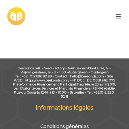
Accueil
Projets
Contact
FR
Se connecter
BeeBonds SRL - Seed Factory - Avenue des Volontaires, 19 - 
Vrijwilligerslaan, 19 - B - 1160 -Auderghem - Oudergem
Tel : +32 (0)2 896 92 98 - Contact : hello@beebonds.com - Site 
WEB : https://www.beebonds.com/ - N° BCE : BE 0658 962 075
Plateforme de Financement Participatif agréée, le 23 avril 2019, 
par l'Autorité des Services et Marchés Financiers (FSMA) établie 
Rue du Congrès 12-14 à B - 1000 - Bruxelles - Tel : +32(0)2 220 
52 11
Informations légales
Conditions générales